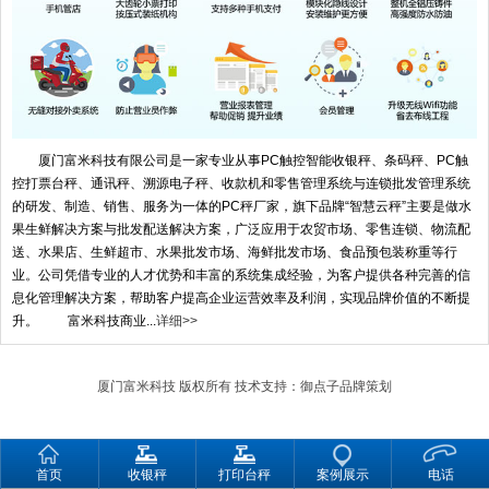
厦门富米科技有限公司是一家专业从事PC触控智能收银秤、条码秤、PC触
控打票台秤、通讯秤、溯源电子秤、收款机和零售管理系统与连锁批发管理系统
的研发、制造、销售、服务为一体的PC秤厂家，旗下品牌“智慧云秤”主要是做水
果生鲜解决方案与批发配送解决方案，广泛应用于农贸市场、零售连锁、物流配
送、水果店、生鲜超市、水果批发市场、海鲜批发市场、食品预包装称重等行
业。公司凭借专业的人才优势和丰富的系统集成经验，为客户提供各种完善的信
息化管理解决方案，帮助客户提高企业运营效率及利润，实现品牌价值的不断提
升。 富米科技商业...
详细>>
厦门富米科技
版权所有 技术支持：
御点子品牌策划
首页
收银秤
打印台秤
案例展示
电话