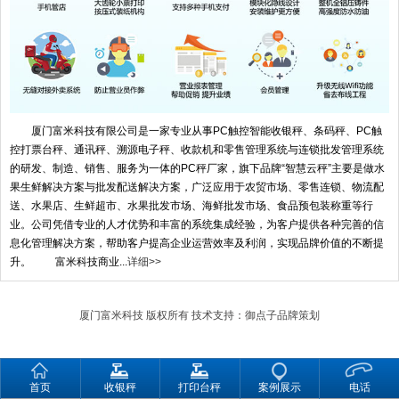
厦门富米科技有限公司是一家专业从事PC触控智能收银秤、条码秤、PC触
控打票台秤、通讯秤、溯源电子秤、收款机和零售管理系统与连锁批发管理系统
的研发、制造、销售、服务为一体的PC秤厂家，旗下品牌“智慧云秤”主要是做水
果生鲜解决方案与批发配送解决方案，广泛应用于农贸市场、零售连锁、物流配
送、水果店、生鲜超市、水果批发市场、海鲜批发市场、食品预包装称重等行
业。公司凭借专业的人才优势和丰富的系统集成经验，为客户提供各种完善的信
息化管理解决方案，帮助客户提高企业运营效率及利润，实现品牌价值的不断提
升。 富米科技商业...
详细>>
厦门富米科技
版权所有 技术支持：
御点子品牌策划
首页
收银秤
打印台秤
案例展示
电话