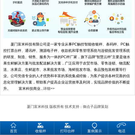
厦门富米科技有限公司是一家专业从事PC触控智能收银秤、条码秤、PC触
控打票台秤、通讯秤、溯源电子秤、收款机和零售管理系统与连锁批发管理系统
的研发、制造、销售、服务为一体的PC秤厂家，旗下品牌“智慧云秤”主要是做水
果生鲜解决方案与批发配送解决方案，广泛应用于农贸市场、零售连锁、物流配
送、水果店、生鲜超市、水果批发市场、海鲜批发市场、食品预包装称重等行
业。公司凭借专业的人才优势和丰富的系统集成经验，为客户提供各种完善的信
息化管理解决方案，帮助客户提高企业运营效率及利润，实现品牌价值的不断提
升。 富米科技商业...
详细>>
厦门富米科技
版权所有 技术支持：
御点子品牌策划
首页
收银秤
打印台秤
案例展示
电话