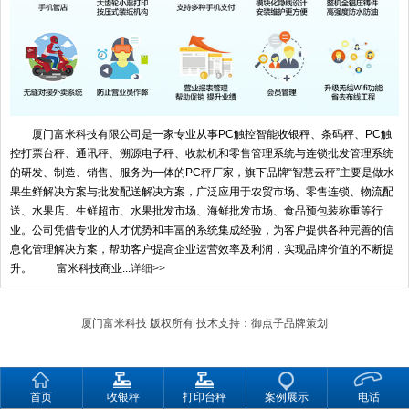
厦门富米科技有限公司是一家专业从事PC触控智能收银秤、条码秤、PC触
控打票台秤、通讯秤、溯源电子秤、收款机和零售管理系统与连锁批发管理系统
的研发、制造、销售、服务为一体的PC秤厂家，旗下品牌“智慧云秤”主要是做水
果生鲜解决方案与批发配送解决方案，广泛应用于农贸市场、零售连锁、物流配
送、水果店、生鲜超市、水果批发市场、海鲜批发市场、食品预包装称重等行
业。公司凭借专业的人才优势和丰富的系统集成经验，为客户提供各种完善的信
息化管理解决方案，帮助客户提高企业运营效率及利润，实现品牌价值的不断提
升。 富米科技商业...
详细>>
厦门富米科技
版权所有 技术支持：
御点子品牌策划
首页
收银秤
打印台秤
案例展示
电话