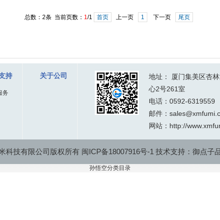
总数：2条 当前页数：
1
/1
首页
上一页
1
下一页
尾页
支持
关于公司
地址： 厦门集美区杏林
心2号261室
服务
电话：0592-6319559
邮件：sales@xmfumi.
网站：
http://www.xmf
米科技有限公司
版权所有
闽ICP备18007916号-1
技术支持：
御点子
孙悟空
分类目录