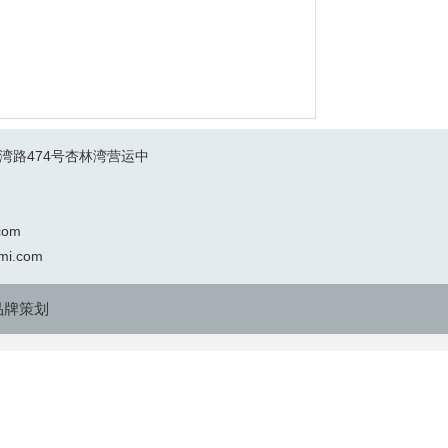
湾路474号杏林湾营运中
com
umi.com
品牌策划