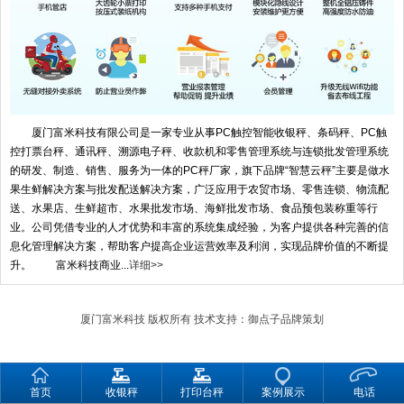
厦门富米科技有限公司是一家专业从事PC触控智能收银秤、条码秤、PC触
控打票台秤、通讯秤、溯源电子秤、收款机和零售管理系统与连锁批发管理系统
的研发、制造、销售、服务为一体的PC秤厂家，旗下品牌“智慧云秤”主要是做水
果生鲜解决方案与批发配送解决方案，广泛应用于农贸市场、零售连锁、物流配
送、水果店、生鲜超市、水果批发市场、海鲜批发市场、食品预包装称重等行
业。公司凭借专业的人才优势和丰富的系统集成经验，为客户提供各种完善的信
息化管理解决方案，帮助客户提高企业运营效率及利润，实现品牌价值的不断提
升。 富米科技商业...
详细>>
厦门富米科技
版权所有 技术支持：
御点子品牌策划
首页
收银秤
打印台秤
案例展示
电话